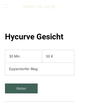
MED.PLACE
MENÜ
Hycurve Gesicht
50
Euro
30 Min.
3
50 €
0
M
Eppendorfer Weg
i
n
.
Weiter