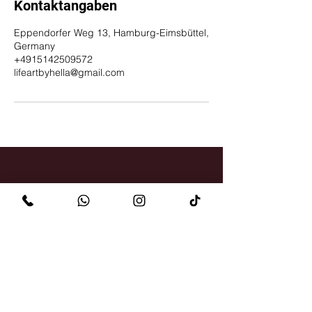
Kontaktangaben
Eppendorfer Weg 13, Hamburg-Eimsbüttel,
Germany
+4915142509572
lifeartbyhella@gmail.com
KONTAKT
Eppendorfer Weg 13
20259 Hamburg
+49 (0)1514 250 95 72
lifeartbyhella@gmail.com
ÖFFNUNGSZEITEN
Di. - Fr.: 09:30 - 14:00 Uhr