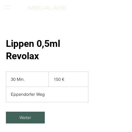
MED.PLACE
MENÜ
Lippen 0,5ml
Revolax
150
Euro
30 Min.
3
150 €
0
M
Eppendorfer Weg
i
n
.
Weiter