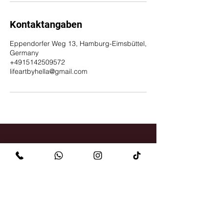
Kontaktangaben
Eppendorfer Weg 13, Hamburg-Eimsbüttel,
Germany
+4915142509572
lifeartbyhella@gmail.com
KONTAKT
Eppendorfer Weg 13
20259 Hamburg
+49 (0)1514 250 95 72
lifeartbyhella@gmail.com
ÖFFNUNGSZEITEN