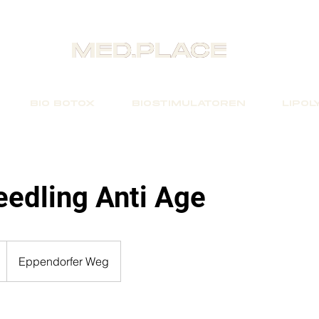
MED.PLACE
MED.PLACE
BIO BOTOX
BIOSTIMULATOREN
LIPOL
edling Anti Age
Eppendorfer Weg