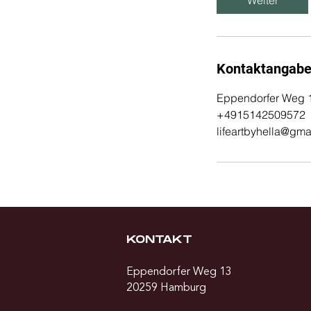
Weiter
Kontaktangab
Eppendorfer Weg 
+4915142509572
lifeartbyhella@gma
KONTAKT
Eppendorfer Weg 13
20259 Hamburg